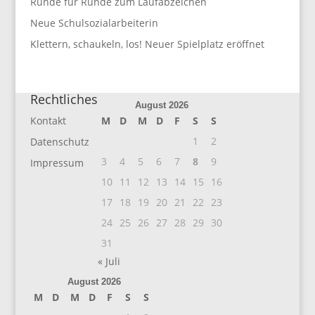
Runde für Runde zum Laufabzeichen
Neue Schulsozialarbeiterin
Klettern, schaukeln, los! Neuer Spielplatz eröffnet
Rechtliches
August 2026
Kontakt
M
D
M
D
F
S
S
1
2
Datenschutz
3
4
5
6
7
8
9
Impressum
10
11
12
13
14
15
16
17
18
19
20
21
22
23
24
25
26
27
28
29
30
31
« Juli
August 2026
M
D
M
D
F
S
S