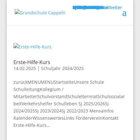
zurück
MENU
Startseite
Unsere Schule
Schulleitung
Kollegium / Mitarbeiter
Schulvorstand
Schulelternrat
Schulsozialarbeit
Verkehrshelfer
Schulleben
Sj 2025/2026
Sj 2024/2025
Sj 2023/2024
Sj 2022/2023
Mensa
Infos
Kalender
Wissenswertes
Links
Förderverein
Kontakt
MENU
Erste-Hilfe-Kurs
14.02.2025
|
Schuljahr 2024/2025
zurückMENUMENUStartseiteUnsere Schule
SchulleitungKollegium /
MitarbeiterSchulvorstandSchulelternratSchulsozialar
beitVerkehrshelfer Schulleben Sj 2025/2026Sj
2024/2025Sj 2023/2024Sj 2022/2023 MensaInfos
KalenderWissenswertesLinks FördervereinKontakt
Erste-Hilfe-Kurs...